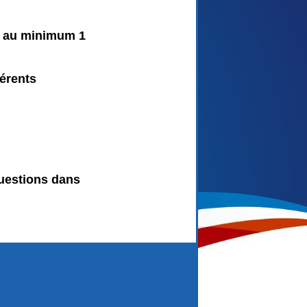
nt au minimum 1
férents
questions dans