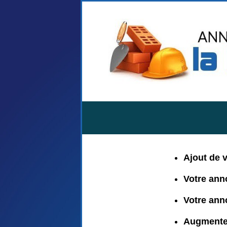
Ajout de 
Votre ann
Votre ann
Augmenter 