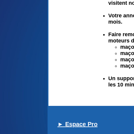
visitent n
Votre ann
mois.
Faire rem
moteurs d
maço
maço
maço
maçon
Un suppor
les 10 min
► Espace Pro