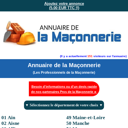
Ajoutez votre annonce
(5.00 EUR TTC !!)
(Il y a actuellement
151
visiteurs sur l'annuaire)
Annuaire de la Maçonnerie
(Les Professionnels de la Maçonnerie)
Besoin d'informations ou d'un devis rapide
de nos partenaires Pros de la Maçonnerie ►
▼ Sélectionnez le département de votre choix ▼
01 Ain
49 Maine-et-Loire
02 Aisne
50 Manche