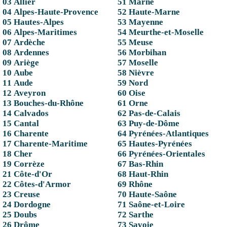
03 Allier
51 Marne
04 Alpes-Haute-Provence
52 Haute-Marne
05 Hautes-Alpes
53 Mayenne
06 Alpes-Maritimes
54 Meurthe-et-Moselle
07 Ardèche
55 Meuse
08 Ardennes
56 Morbihan
09 Ariège
57 Moselle
10 Aube
58 Nièvre
11 Aude
59 Nord
12 Aveyron
60 Oise
13 Bouches-du-Rhône
61 Orne
14 Calvados
62 Pas-de-Calais
15 Cantal
63 Puy-de-Dôme
16 Charente
64 Pyrénées-Atlantiques
17 Charente-Maritime
65 Hautes-Pyrénées
18 Cher
66 Pyrénées-Orientales
19 Corrèze
67 Bas-Rhin
21 Côte-d'Or
68 Haut-Rhin
22 Côtes-d'Armor
69 Rhône
23 Creuse
70 Haute-Saône
24 Dordogne
71 Saône-et-Loire
25 Doubs
72 Sarthe
26 Drôme
73 Savoie