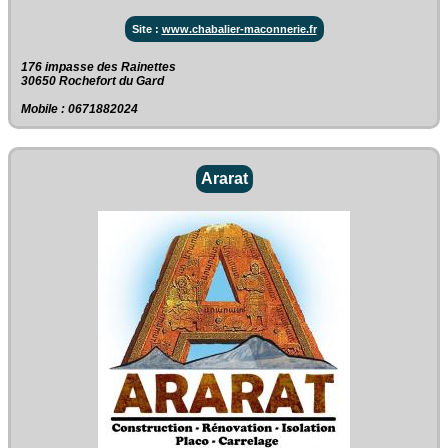
Site :
www.chabalier-maconnerie.fr
176 impasse des Rainettes‎
30650 Rochefort du Gard
Mobile : 0671882024
Ararat