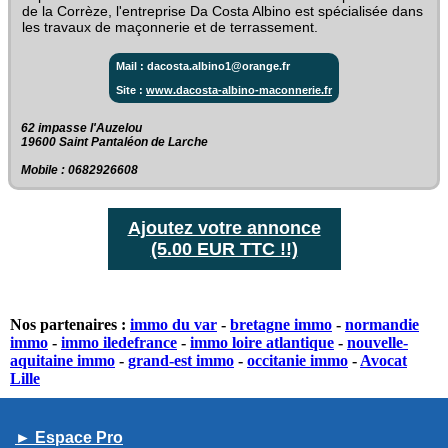
de la Corrèze, l'entreprise Da Costa Albino est spécialisée dans
les travaux de maçonnerie et de terrassement.
Mail : dacosta.albino1@orange.fr
Site :
www.dacosta-albino-maconnerie.fr
62 impasse l'Auzelou‎
19600 Saint Pantaléon de Larche
Mobile : 0682926608
Ajoutez votre annonce
(5.00 EUR TTC !!)
Nos partenaires :
immo du var
-
bretagne immo
-
normandie
immo
-
immo iledefrance
-
immo loire atlantique
-
nouvelle-
aquitaine immo
-
grand-est immo
-
occitanie immo
-
Avocat
Lille
► Espace Pro