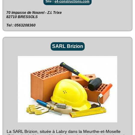
Site :
e4-constructions.com
70 impasse de Nouvel - Z.I. Trixe‎
82710 BRESSOLS
Tel : 0563208360
SARL Brizion
La SARL Brizion, située à Labry dans la Meurthe-et-Moselle